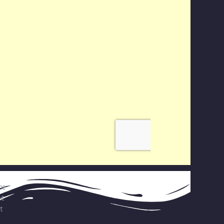
ne
kt
t