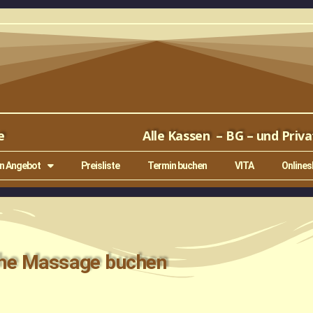
e
Alle Kassen – BG – und Priva
n Angebot
Preisliste
Termin buchen
VITA
Online
che Massage buchen