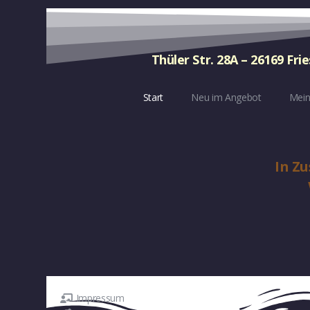
Thüler Str. 28A – 26169 Fri
Start
Neu im Angebot
Mein
In Z
Anita Spickhofen
Physikalische Th
Impressum