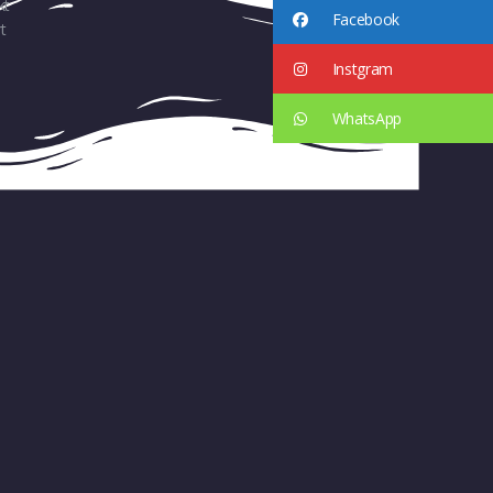
kt
Facebook
t
Instgram
WhatsApp