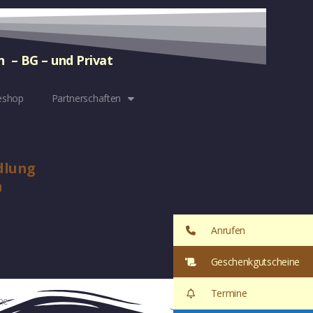
n – BG – und Privat
eshop
Partnerschaften
dlung
K
m
Anrufen
Geschenkgutscheine
Termine
ne