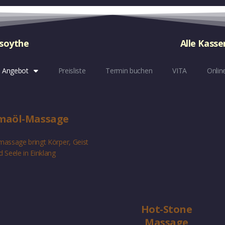
esoythe
Alle Kasse
 Angebot
Preisliste
Termin buchen
VITA
Onlin
maöl-Massage
assage bringt Körper, Geist
d Seele in Einklang
Hot-Stone
Massage