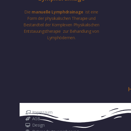
Die
manuelle Lymphdrainage
ist eine
Form der physikalischen Therapie und
Bestandteil der Komplexen Physikalischen
Entstauungstherapie zur Behandlung von
Lymphödemen.
H
Impressum
AGB
Design