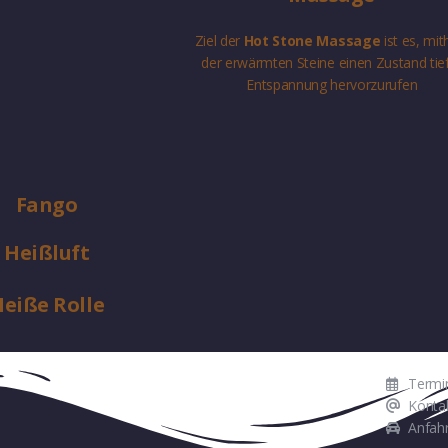
Ziel der
Hot Stone Massage
ist es, mith
der erwärmten Steine einen Zustand tie
Entspannung hervorzurufen
Fango
Heißluft
eiße Rolle
Termi
Konta
Anfahr