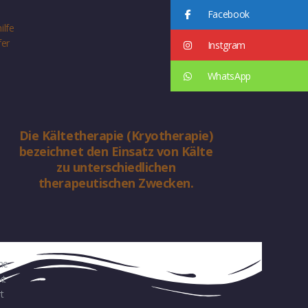
Facebook
ilfe
fer
Instgram
WhatsApp
Die Kältetherapie (Kryotherapie)
bezeichnet den Einsatz von Kälte
zu unterschiedlichen
therapeutischen Zwecken.
ne
kt
t