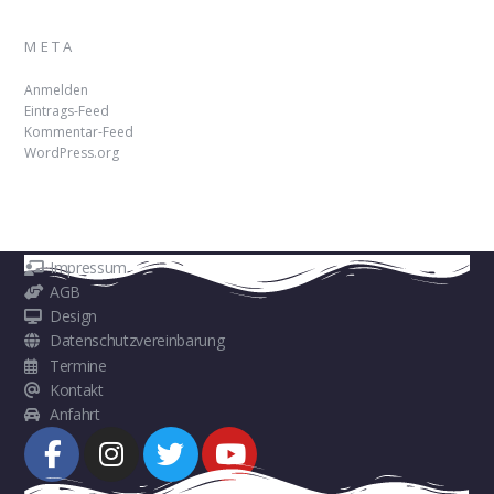
META
Anmelden
Eintrags-Feed
Kommentar-Feed
WordPress.org
Impressum
AGB
Design
Datenschutzvereinbarung
Termine
Kontakt
Anfahrt