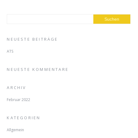
NEUESTE BEITRÄGE
ATS
NEUESTE KOMMENTARE
ARCHIV
Februar 2022
KATEGORIEN
Allgemein