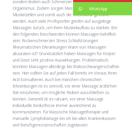
sondern lindern auch Schmerzen und stärken den
Organismus. Zudem sorgen Massagen dafür, dass
WhatsApp
Muskelzellen und somit auch die Muskulatur gestärkt
werden. Auch viele Profisportler greifen auf ausgiebige
Massagen zurück, um ihren Muskelaufbau zu stärken. Bei
den folgenden Beschwerden können Massagen behilflich
sein: Rückenschmerzen Stress Schlafstörungen
Rheumatischen Erkrankungen Wann von Massagen
abzuraten ist? Grundsätzlich haben Massagen für Körper
und Geist sehr positive Auswirkungen. Problematisch
könnten Massagen allerdings bei Risikoschwangerschaften
sein. Hier sollten Sie auf jeden Fall bereits im Voraus Ihren
Arzt konsultieren. Auch bei manchen chronischen
Erkrankungen ist es sinnvoll, vor einer Massage ärztlichen
Rat einzuholen, um mögliche Risiken ausschließen zu
können. Generell ist es ratsam, vor einer Massage
individuelle Bedürfnisse immer ausreichend zu
kommunizieren. Für klassische Massagetherapie und
manuelle Lymphdrainage bin ich bei allen Krankenkassen
und Berufsgenossenschaften zugelassen.