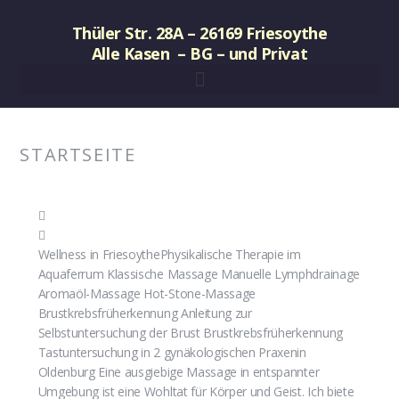
Thüler Str. 28A – 26169 Friesoythe
Alle Kasen – BG – und Privat
STARTSEITE
Wellness in FriesoythePhysikalische Therapie im
Aquaferrum Klassische Massage Manuelle Lymphd​rainage
Aromaöl-Massage Hot-Stone-Massage
Brustkrebsfrüherkennung Anleitung zur
Selbstuntersuchung der Brust Brustkrebsfrüherkennung
Tastuntersuchung in 2 gynäkologischen Praxenin
Oldenburg Eine ausgiebige Massage in entspannter
Umgebung ist eine Wohltat für Körper und Geist. Ich biete